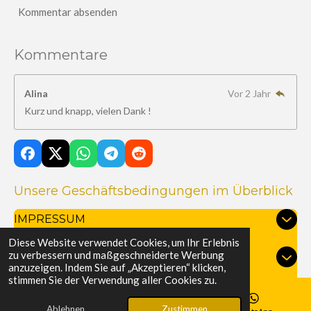
n
Kommentar absenden
e
Kommentare
Alina
Vor 2 Jahr
Kurz und knapp, vielen Dank !
Unsere Geschäftsbedingungen im Überblick
IMPRESSUM
Diese Website verwendet Cookies, um Ihr Erlebnis
zu verbessern und maßgeschneiderte Werbung
AGB
anzuzeigen. Indem Sie auf „Akzeptieren“ klicken,
stimmen Sie der Verwendung aller Cookies zu.
© 2024 - 2026 Wohn(T)raum Pflege & Service
Ablehnen
Zustimmen
Mit Unterstützung von
Webador